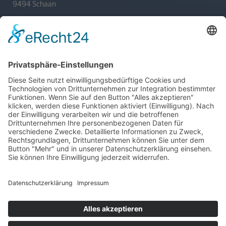
9494 Schaan
T
+423 233 36 30
admin@lsv.li
Ski Alpin
Sponsoren
Ski Nordisch
Selektionsrichtlinien
Winter-Highlights
Kontakt
Aktuelles
Verband
Impressum
Aktion Pro Ski
Datenschutz
Internationale Verbände
FESA
FIS
IBU