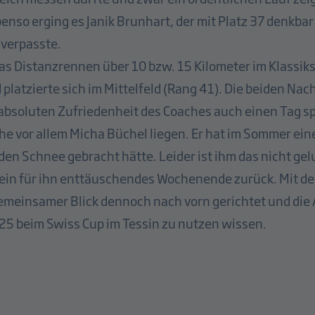
enso erging es Janik Brunhart, der mit Platz 37 denkbar
 verpasste.
das Distanzrennen über 10 bzw. 15 Kilometer im Klassiks
platzierte sich im Mittelfeld (Rang 41). Die beiden Na
r absoluten Zufriedenheit des Coaches auch einen Tag 
he vor allem Micha Büchel liegen. Er hat im Sommer eine
 den Schnee gebracht hätte. Leider ist ihm das nicht gel
d ein für ihn enttäuschendes Wochenende zurück. Mit 
emeinsamer Blick dennoch nach vorn gerichtet und die
5 beim Swiss Cup im Tessin zu nutzen wissen.