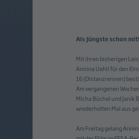
Als Jüngste schon mit
Mit ihren bisherigen Le
Annina Uehli für den Ein
16 (Distanzrennen) best
Am vergangenen Wochenen
Micha Büchel und Janik B
wiederholten Mal aus g
Am Freitag gelang Annina
mit der Elite im FESA-Ber