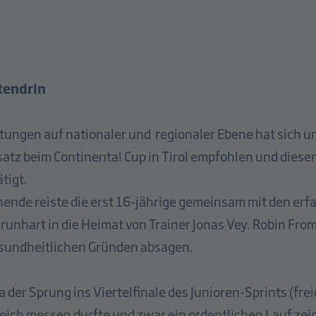
tendrin
istungen auf nationaler und regionaler Ebene hat sich
satz beim Continental Cup in Tirol empfohlen und diesen
ätigt.
de reiste die erst 16-jährige gemeinsam mit den erf
runhart in die Heimat von Trainer Jonas Vey. Robin Fro
esundheitlichen Gründen absagen.
 der Sprung ins Viertelfinale des Junioren-Sprints (fre
eich messen durfte und zwar ein ordentlichen Lauf zeigt