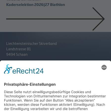
Kaderselektion 2026|27 Biathlon
Liechtensteinischer Skiverband
Landstrasse 81
9494 Schaan
T
+423 233 36 30
admin@lsv.li
Ski Alpin
Sponsoren
Ski Nordisch
Selektionsrichtlinien
Winter-Highlights
Kontakt
Aktuelles
Verband
Impressum