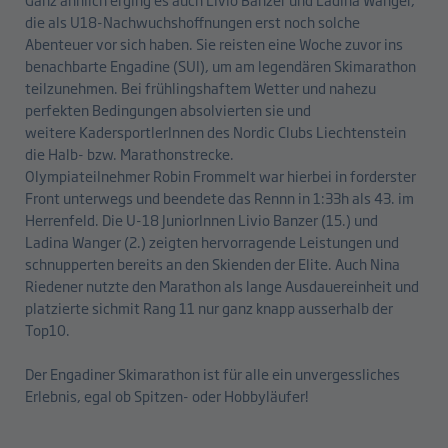
die als U18-Nachwuchshoffnungen erst noch solche
Abenteuer vor sich haben. Sie reisten eine Woche zuvor ins
benachbarte Engadine (SUI), um am legendären Skimarathon
teilzunehmen. Bei frühlingshaftem Wetter und nahezu
perfekten Bedingungen absolvierten sie und
weitere KadersportlerInnen des Nordic Clubs Liechtenstein
die Halb- bzw. Marathonstrecke.
Olympiateilnehmer Robin Frommelt war hierbei in forderster
Front unterwegs und beendete das Rennn in 1:33h als 43. im
Herrenfeld. Die U-18 JuniorInnen Livio Banzer (15.) und
Ladina Wanger (2.) zeigten hervorragende Leistungen und
schnupperten bereits an den Skienden der Elite. Auch Nina
Riedener nutzte den Marathon als lange Ausdauereinheit und
platzierte sichmit Rang 11 nur ganz knapp ausserhalb der
Top10.
Der Engadiner Skimarathon ist für alle ein unvergessliches
Erlebnis, egal ob Spitzen- oder Hobbyläufer!