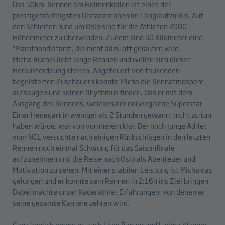
Das 50km-Rennen am Holmenkollen ist eines der
prestigeträchtigsten Distanzrennen im Langlaufzirkus. Auf
den Schleifen rund um Oslo sind für die Athleten 2000
Höhenmeter zu überwinden. Zudem sind 50 Kilometer eine
"Marathondistanz", die nicht allzu oft gelaufen wird.
Micha Büchel liebt lange Rennen und wollte sich dieser
Herausfordeung stellen. Angefeuert von tausenden
begeisterten Zuschauern konnte Micha die Rennatmospere
aufsaugen und seinen Rhythmus finden. Das er mit dem
Ausgang des Rennens, welches der norwegische Superstar
Einar Hedegart in weniger als 2 Stunden gewann, nicht zu tun
haben würde, war von vornherein klar. Der noch junge Athlet
vom NCL versuchte nach einigen Rückschlägen in den letzten
Rennen noch einmal Schwung für das Saisonfinale
aufzunehmen und die Reise nach Oslo als Abenteuer und
Motivation zu sehen. Mit einer stabilen Leistung ist Micha das
gelungen und er konnte sein Rennen in 2:16h ins Ziel bringen.
Dabei machte unser Kaderathlet Erfahrungen, von denen er
seine gesamte Karriere zehren wird.
Ganz ähnlich erging es auch Livio Banzer und Ladina Wanger,