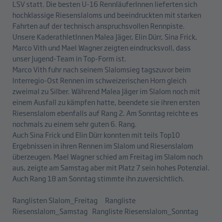
LSV statt. Die besten U-16 RennläuferInnen lieferten sich
hochklassige Riesenslaloms und beeindruckten mit starken
Fahrten auf der technisch anspruchsvollen Rennpiste.
Unsere KaderathletInnen Malea Jäger, Elin Dürr, Sina Frick,
Marco Vith und Mael Wagner zeigten eindrucksvoll, dass
unser Jugend-Team in Top-Form ist.
Marco Vith fuhr nach seinem Slalomsieg tagszuvor beim
Interregio-Ost Rennen im schweizerischen Horn gleich
zweimal zu Silber. Während Malea Jäger im Slalom noch mit
einem Ausfall zu kämpfen hatte, beendete sie ihren ersten
Riesenslalom ebenfalls auf Rang 2. Am Sonntag reichte es
nochmals zu einem sehr guten 6. Rang.
Auch Sina Frick und Elin Dürr konnten mit teils Top10
Ergebnissen in ihren Rennen im Slalom und Riesenslalom
überzeugen. Mael Wagner schied am Freitag im Slalom noch
aus, zeigte am Samstag aber mit Platz 7 sein hohes Potenzial.
Auch Rang 18 am Sonntag stimmte ihn zuversichtlich.
Ranglisten Slalom_Freitag
Rangliste
Riesenslalom_Samstag
Rangliste Riesenslalom_Sonntag