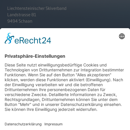
Liechtensteinischer Skiverband
Landstrasse 81
9494 Schaan
T
+423 233 36 30
admin@lsv.li
Ski Alpin
Sponsoren
Ski Nordisch
Selektionsrichtlinien
Winter-Highlights
Kontakt
Aktuelles
Verband
Impressum
Aktion Pro Ski
Datenschutz
Internationale Verbände
FESA
FIS