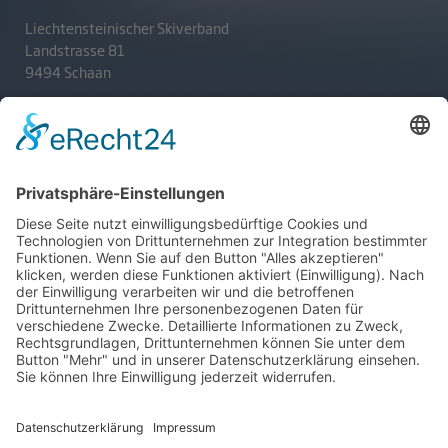
Liechtensteinischer Skiverband
Landstrasse 81
9494 Schaan
T
+423 233 36 30
admin@lsv.li
Ski Alpin
Sponsoren
Ski Nordisch
Selektionsrichtlinien
Winter-Highlights
Kontakt
Aktuelles
Verband
Impressum
Aktion Pro Ski
Datenschutz
Internationale Verbände
FESA
FIS