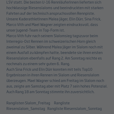
LSV statt. Die besten U-16 RennläuferInnen lieferten sich
hochklassige Riesenslaloms und beeindruckten mit starken
Fahrten auf der technisch anspruchsvollen Rennpiste.
Unsere KaderathletInnen Malea Jäger, Elin Dürr, Sina Frick,
Marco Vith und Mael Wagner zeigten eindrucksvoll, dass
unser Jugend-Team in Top-Form ist.
Marco Vith fuhr nach seinem Slalomsieg tagszuvor beim
Interregio-Ost Rennen im schweizerischen Horn gleich
zweimal zu Silber. Während Malea Jäger im Slalom noch mit
einem Ausfall zu kämpfen hatte, beendete sie ihren ersten
Riesenslalom ebenfalls auf Rang 2. Am Sonntag reichte es
nochmals zu einem sehr guten 6. Rang.
Auch Sina Frick und Elin Dürr konnten mit teils Top10
Ergebnissen in ihren Rennen im Slalom und Riesenslalom
überzeugen. Mael Wagner schied am Freitag im Slalom noch
aus, zeigte am Samstag aber mit Platz 7 sein hohes Potenzial.
Auch Rang 18 am Sonntag stimmte ihn zuversichtlich.
Ranglisten Slalom_Freitag
Rangliste
Riesenslalom_Samstag
Rangliste Riesenslalom_Sonntag