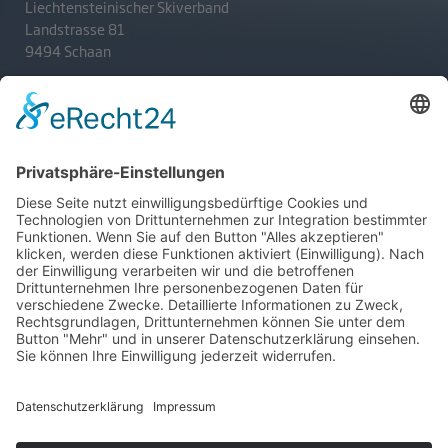
Liechtensteinischer Skiverband
Landstrasse 81
9494 Schaan
T
+423 233 36 30
admin@lsv.li
Ski Alpin
Sponsoren
Ski Nordisch
Selektionsrichtlinien
Winter-Highlights
Kontakt
Aktuelles
Verband
Impressum
Aktion Pro Ski
Datenschutz
Internationale Verbände
FESA
FIS
IBU