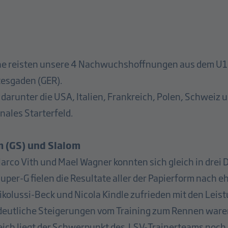
he reisten unsere 4 Nachwuchshoffnungen aus dem U16
esgaden (GER).
darunter die USA, Italien, Frankreich, Polen, Schweiz 
nales Starterfeld.
m (GS) und Slalom
Marco Vith und Mael Wagner konnten sich gleich in drei 
per-G fielen die Resultate aller der Papierform nach 
 Nikolussi-Beck und Nicola Kindle zufrieden mit den Lei
eutliche Steigerungen vom Training zum Rennen waren b
ich liegt der Schwerpunkt des LSV-Trainerteams noch k