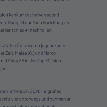
onalen Konkurrenz hervorragend
egte Rang 18 und Sina Frick Rang 25.
eider schied er nach tollen
esultaten für unseren Jugendkader.
r Zeit. Malea (6.) und Marco
 mit Rang 26 in den Top 30. Sina
ngen.
ten im Februar 2026 ihr großes
en sehr viel unterwegs und nahmen an
nd wertvoller internationaler