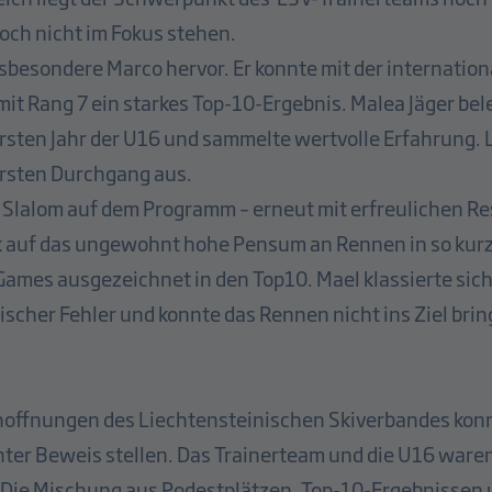
ch nicht im Fokus stehen.
nsbesondere Marco hervor. Er konnte mit der internati
mit Rang 7 ein starkes Top-10-Ergebnis. Malea Jäger bel
ersten Jahr der U16 und sammelte wertvolle Erfahrung. L
ersten Durchgang aus.
r Slalom auf dem Programm – erneut mit erfreulichen R
k auf das ungewohnt hohe Pensum an Rennen in so kurze
Games ausgezeichnet in den Top10. Mael klassierte sich
nischer Fehler und konnte das Rennen nicht ins Ziel bri
ffnungen des Liechtensteinischen Skiverbandes konn
unter Beweis stellen. Das Trainerteam und die U16 war
. Die Mischung aus Podestplätzen, Top-10-Ergebnissen u