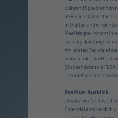
während Speedrennen no
Im Riesenslalom stach i
mithalten und erreichte 
Mael Wagner ist erst im 
Trainingsleistungen im 
Am letzten Tag stand de
Insbesondere im Hinblic
(9.) beendeten die FESA 
unterlief leider ein tech
Positiver Ausblick
Unsere vier Nachwuchsho
Potenzial eindrücklich 
zahlreichen Rennen teil