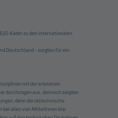
 JO-Kader zu den internationalen
und Deutschland – sorgten für ein
Disziplinen mit der erlesenen
eher durchzogen aus, dennoch zeigten
stungen, denn die skitechnische
ei allen vier AthletInnen klar
lar auf den technischen Disziplinen,