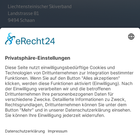
Liechtensteinischer Skiverband
Landstrasse 81
9494 Schaan
T
+423 233 36 30
admin@lsv.li
Ski Alpin
Sponsoren
Ski Nordisch
Selektionsrichtlinien
Winter-Highlights
Kontakt
Aktuelles
Verband
Impressum
Aktion Pro Ski
Datenschutz
Internationale Verbände
FESA
FIS