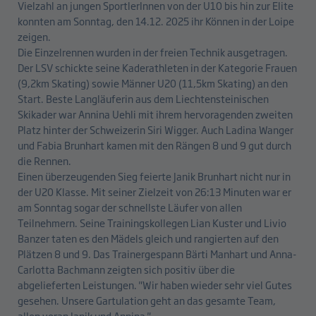
Vielzahl an jungen SportlerInnen von der U10 bis hin zur Elite
konnten am Sonntag, den 14.12. 2025 ihr Können in der Loipe
zeigen.
Die Einzelrennen wurden in der freien Technik ausgetragen.
Der LSV schickte seine Kaderathleten in der Kategorie Frauen
(9,2km Skating) sowie Männer U20 (11,5km Skating) an den
Start. Beste Langläuferin aus dem Liechtensteinischen
Skikader war Annina Uehli mit ihrem hervoragenden zweiten
Platz hinter der Schweizerin Siri Wigger. Auch Ladina Wanger
und Fabia Brunhart kamen mit den Rängen 8 und 9 gut durch
die Rennen.
Einen überzeugenden Sieg feierte Janik Brunhart nicht nur in
der U20 Klasse. Mit seiner Zielzeit von 26:13 Minuten war er
am Sonntag sogar der schnellste Läufer von allen
Teilnehmern. Seine Trainingskollegen Lian Kuster und Livio
Banzer taten es den Mädels gleich und rangierten auf den
Plätzen 8 und 9. Das Trainergespann Bärti Manhart und Anna-
Carlotta Bachmann zeigten sich positiv über die
abgelieferten Leistungen. "Wir haben wieder sehr viel Gutes
gesehen. Unsere Gartulation geht an das gesamte Team,
allen voran Janik und Annina."