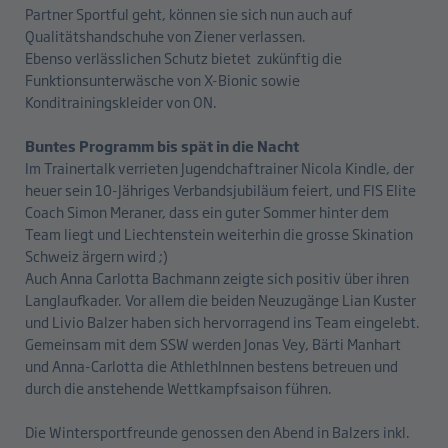
Partner Sportful geht, können sie sich nun auch auf
Qualitätshandschuhe von Ziener verlassen.
Ebenso verlässlichen Schutz bietet zukünftig die
Funktionsunterwäsche von X-Bionic sowie
Konditrainingskleider von ON.
Buntes Programm bis spät in die Nacht
Im Trainertalk verrieten Jugendchaftrainer Nicola Kindle, der
heuer sein 10-Jähriges Verbandsjubiläum feiert, und FIS Elite
Coach Simon Meraner, dass ein guter Sommer hinter dem
Team liegt und Liechtenstein weiterhin die grosse Skination
Schweiz ärgern wird ;)
Auch Anna Carlotta Bachmann zeigte sich positiv über ihren
Langlaufkader. Vor allem die beiden Neuzugänge Lian Kuster
und Livio Balzer haben sich hervorragend ins Team eingelebt.
Gemeinsam mit dem SSW werden Jonas Vey, Bärti Manhart
und Anna-Carlotta die AthlethInnen bestens betreuen und
durch die anstehende Wettkampfsaison führen.
Die Wintersportfreunde genossen den Abend in Balzers inkl.