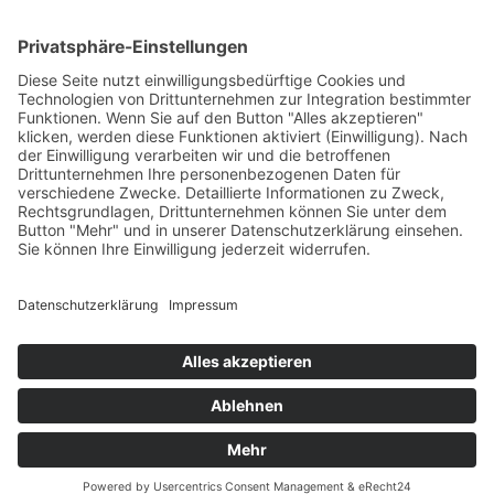
Ski Alpin
Sponsoren
Ski Nordisch
Selektionsrichtlinien
Winter-Highlights
Kontakt
Aktuelles
Verband
Impressum
Aktion Pro Ski
Datenschutz
Internationale Verbände
FESA
FIS
IBU