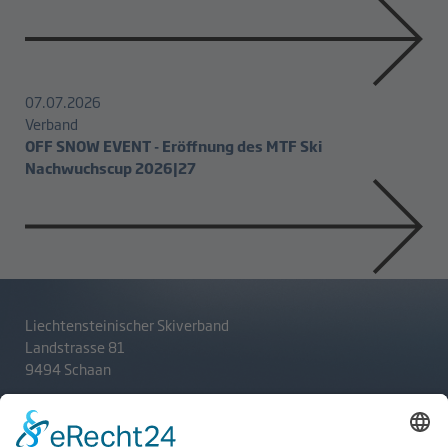
07.07.2026
Verband
OFF SNOW EVENT - Eröffnung des MTF Ski
Nachwuchscup 2026|27
Liechtensteinischer Skiverband
Landstrasse 81
9494 Schaan
T
+423 233 36 30
admin@lsv.li