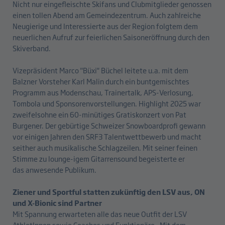
Nicht nur eingefleischte Skifans und Clubmitglieder genossen
einen tollen Abend am Gemeindezentrum. Auch zahlreiche
Neugierige und Interessierte aus der Region folgtem dem
neuerlichen Aufruf zur feierlichen Saisoneröffnung durch den
Skiverband.
Vizepräsident Marco "Büxi" Büchel leitete u.a. mit dem
Balzner Vorsteher Karl Malin durch ein buntgemischtes
Programm aus Modenschau, Trainertalk, APS-Verlosung,
Tombola und Sponsorenvorstellungen. Highlight 2025 war
zweifelsohne ein 60-minütiges Gratiskonzert von Pat
Burgener. Der gebürtige Schweizer Snowboardprofi gewann
vor einigen Jahren den SRF3 Talentwettbewerb und macht
seither auch musikalische Schlagzeilen. Mit seiner feinen
Stimme zu lounge-igem Gitarrensound begeisterte er
das anwesende Publikum.
Ziener und Sportful statten zukünftig den LSV aus, ON
und X-Bionic sind Partner
Mit Spannung erwarteten alle das neue Outfit der LSV
AthletInnen sowie Coaches und Funktionäre. Mit dem