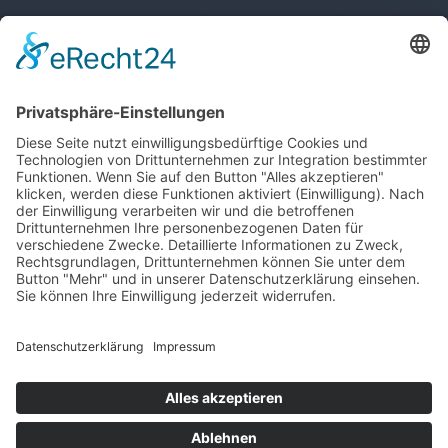
T
+423 233 36 30
admin@lsv.li
Ski Alpin
Sponsoren
Ski Nordisch
Selektionsrichtlinien
Winter-Highlights
Kontakt
Aktuelles
Verband
Impressum
Aktion Pro Ski
Datenschutz
Internationale Verbände
FESA
FIS
IBU