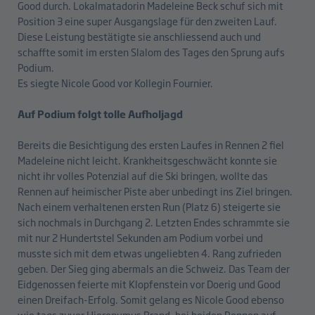
Good durch. Lokalmatadorin Madeleine Beck schuf sich mit
Position 3 eine super Ausgangslage für den zweiten Lauf.
Diese Leistung bestätigte sie anschliessend auch und
schaffte somit im ersten Slalom des Tages den Sprung aufs
Podium.
Es siegte Nicole Good vor Kollegin Fournier.
Auf Podium folgt tolle Aufholjagd
Bereits die Besichtigung des ersten Laufes in Rennen 2 fiel
Madeleine nicht leicht. Krankheitsgeschwächt konnte sie
nicht ihr volles Potenzial auf die Ski bringen, wollte das
Rennen auf heimischer Piste aber unbedingt ins Ziel bringen.
Nach einem verhaltenen ersten Run (Platz 6) steigerte sie
sich nochmals in Durchgang 2. Letzten Endes schrammte sie
mit nur 2 Hundertstel Sekunden am Podium vorbei und
musste sich mit dem etwas ungeliebten 4. Rang zufrieden
geben. Der Sieg ging abermals an die Schweiz. Das Team der
Eidgenossen feierte mit Klopfenstein vor Doerig und Good
einen Dreifach-Erfolg. Somit gelang es Nicole Good ebenso
wie tags zuvor Hieronymus Brand, bei beiden Rennen auf