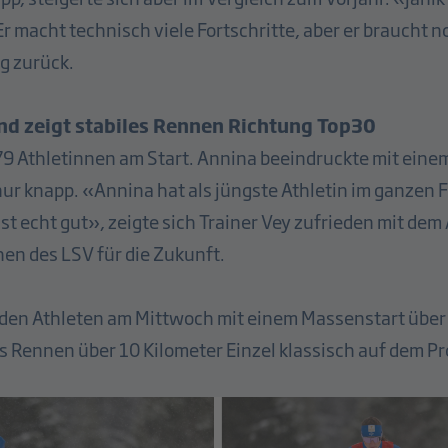
 macht technisch viele Fortschritte, aber er braucht no
ng zurück.
nd zeigt stabiles Rennen Richtung Top30
9 Athletinnen am Start. Annina beeindruckte mit einem
nur knapp. «Annina hat als jüngste Athletin im ganzen F
ist echt gut», zeigte sich Trainer Vey zufrieden mit de
hen des LSV für die Zukunft.
eiden Athleten am Mittwoch mit einem Massenstart über 
es Rennen über 10 Kilometer Einzel klassisch auf dem 