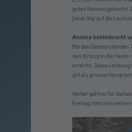
gutes Rennen gemacht. Er
Jonas Vey auf die Leistu
Annina beeindruckt u
Bei den Damen standen 7
den Einzug in die Heats 
erreicht. Diese Leistung 
gilt als grosses Versprec
Weiter geht es für die b
Freitag steht ein weiter