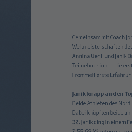
Gemeinsam mit Coach Jona
Weltmeisterschaften des
Annina Uehli und Janik B
Teilnehmerinnen die ers
Frommelt erste Erfahrun
Janik knapp an den T
Beide Athleten des Nordi
Dabei knüpften beide an
32. Janik ging in einem F
2:55,68 Minuten nur knapp