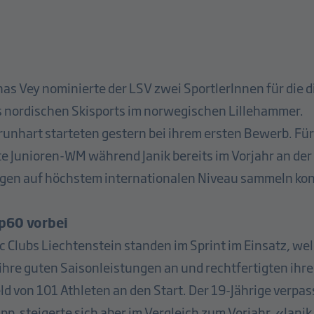
s Vey nominierte der LSV zwei SportlerInnen für die d
 nordischen Skisports im norwegischen Lillehammer.
runhart starteten gestern bei ihrem ersten Bewerb. Für 
te Junioren-WM während Janik bereits im Vorjahr an de
gen auf höchstem internationalen Niveau sammeln ko
op60 vorbei
c Clubs Liechtenstein standen im Sprint im Einsatz, wel
 ihre guten Saisonleistungen an und rechtfertigten ih
eld von 101 Athleten an den Start. Der 19-Jährige verpas
, steigerte sich aber im Vergleich zum Vorjahr. «Janik 