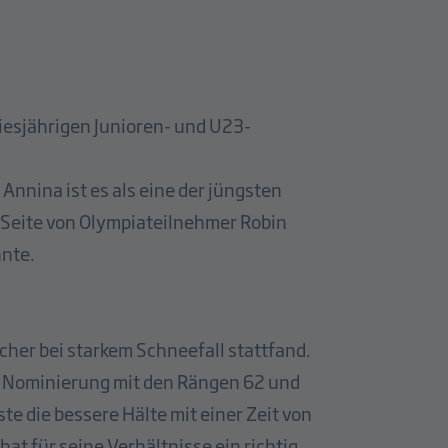
iesjährigen Junioren- und U23-
Annina ist es als eine der jüngsten
r Seite von Olympiateilnehmer Robin
nnte.
cher bei starkem Schneefall stattfand.
re Nominierung mit den Rängen 62 und
ste die bessere Hälte mit einer Zeit von
hat für seine Verhältnisse ein richtig