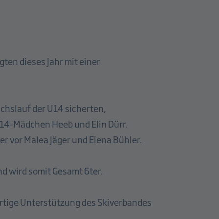
ten dieses Jahr mit einer
chslauf der U14 sicherten,
 U14-Mädchen Heeb und Elin Dürr.
er vor Malea Jäger und Elena Bühler.
nd wird somit Gesamt 6ter.
sartige Unterstützung des Skiverbandes