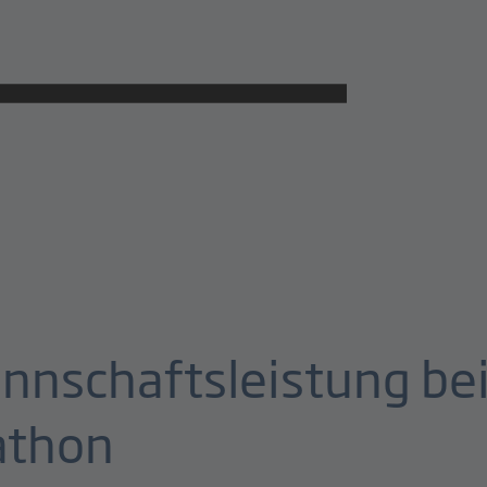
nnschaftsleistung be
athon