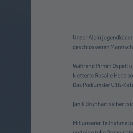
Unser Alpin Jugendkader
geschlossenen Mannscha
Während Pirmin Ospelt u
kletterte Rosalie Heeb s
Das Podium der U16-Kateg
Janik Brunhart sichert s
Mit unserer Teilnahme be
und eine tolle Organisat