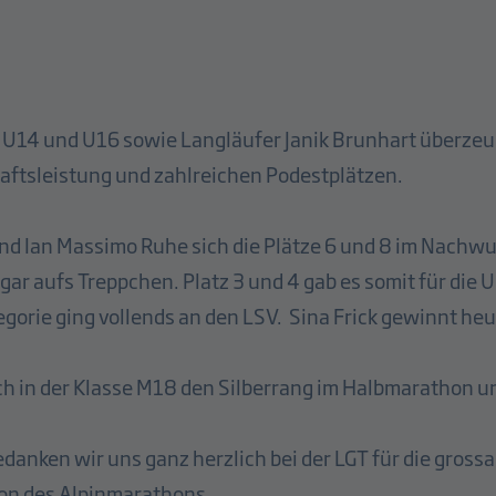
 U14 und U16 sowie Langläufer Janik Brunhart überzeug
ftsleistung und zahlreichen Podestplätzen.
nd Ian Massimo Ruhe sich die Plätze 6 und 8 im Nachwu
ogar aufs Treppchen. Platz 3 und 4 gab es somit für die
orie ging vollends an den LSV. Sina Frick gewinnt heu
ich in der Klasse M18 den Silberrang im Halbmarathon u
danken wir uns ganz herzlich bei der LGT für die gros
ion des Alpinmarathons.