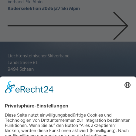
Verband, Ski Alpin
Kaderselektion 2026|27 Ski Alpin
Liechtensteinischer Skiverband
Landstrasse 81
9494 Schaan
T
+423 233 36 30
admin@lsv.li
Ski Alpin
Sponsoren
Ski Nordisch
Selektionsrichtlinien
Winter-Highlights
Kontakt
Aktuelles