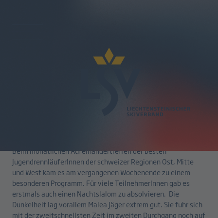
zurück
Sunrise Jugendcup in Jaun
23.02.2026
Beim monatlichen Aufeinandertreffen der besten
JugendrennläuferInnen der schweizer Regionen Ost, Mitte
und West kam es am vergangenen Wochenende zu einem
besonderen Programm. Für viele TeilnehmerInnen gab es
erstmals auch einen Nachtslalom zu absolvieren. Die
Dunkelheit lag vorallem Malea Jäger extrem gut. Sie fuhr sich
mit der zweitschnellsten Zeit im zweiten Durchgang noch auf