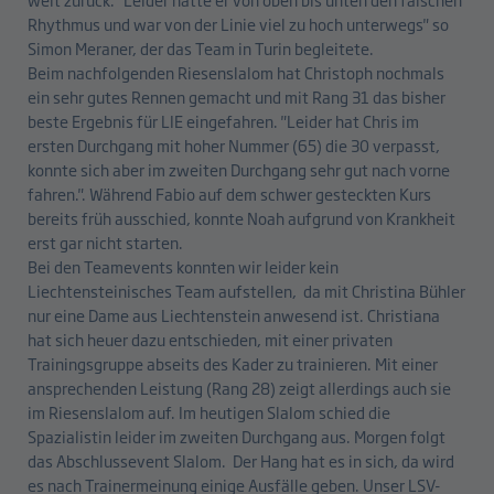
Rhythmus und war von der Linie viel zu hoch unterwegs" so
Simon Meraner, der das Team in Turin begleitete.
Beim nachfolgenden Riesenslalom hat Christoph nochmals
ein sehr gutes Rennen gemacht und mit Rang 31 das bisher
beste Ergebnis für LIE eingefahren. "Leider hat Chris im
ersten Durchgang mit hoher Nummer (65) die 30 verpasst,
konnte sich aber im zweiten Durchgang sehr gut nach vorne
fahren.". Während Fabio auf dem schwer gesteckten Kurs
bereits früh ausschied, konnte Noah aufgrund von Krankheit
erst gar nicht starten.
Bei den Teamevents konnten wir leider kein
Liechtensteinisches Team aufstellen, da mit Christina Bühler
nur eine Dame aus Liechtenstein anwesend ist. Christiana
hat sich heuer dazu entschieden, mit einer privaten
Trainingsgruppe abseits des Kader zu trainieren. Mit einer
ansprechenden Leistung (Rang 28) zeigt allerdings auch sie
im Riesenslalom auf. Im heutigen Slalom schied die
Spazialistin leider im zweiten Durchgang aus. Morgen folgt
das Abschlussevent Slalom. Der Hang hat es in sich, da wird
es nach Trainermeinung einige Ausfälle geben. Unser LSV-