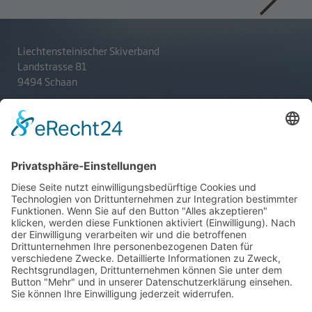
Liechtensteinischer Skiverband
Landstrasse 81
9494 Schaan
T
+423 233 36 30
admin@lsv.li
Ski Alpin
Sponsoren
Ski Nordisch
Selektionsrichtlinien
Winter-Highlights
Kontakt
Aktuelles
Verband
Impressum
Aktion Pro Ski
Datenschutz
Internationale Verbände