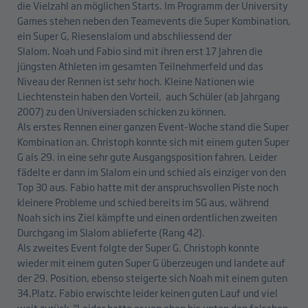
die Vielzahl an möglichen Starts. Im Programm der University
Games stehen neben den Teamevents die Super Kombination,
ein Super G, Riesenslalom und abschliessend der
Slalom. Noah und Fabio sind mit ihren erst 17 Jahren die
jüngsten Athleten im gesamten Teilnehmerfeld und das
Niveau der Rennen ist sehr hoch. Kleine Nationen wie
Liechtenstein haben den Vorteil, auch Schüler (ab Jahrgang
2007) zu den Universiaden schicken zu können.
Als erstes Rennen einer ganzen Event-Woche stand die Super
Kombination an. Christoph konnte sich mit einem guten Super
G als 29. in eine sehr gute Ausgangsposition fahren. Leider
fädelte er dann im Slalom ein und schied als einziger von den
Top 30 aus. Fabio hatte mit der anspruchsvollen Piste noch
kleinere Probleme und schied bereits im SG aus, während
Noah sich ins Ziel kämpfte und einen ordentlichen zweiten
Durchgang im Slalom ablieferte (Rang 42).
Als zweites Event folgte der Super G. Christoph konnte
wieder mit einem guten Super G überzeugen und landete auf
der 29. Position, ebenso steigerte sich Noah mit einem guten
34.Platz. Fabio erwischte leider keinen guten Lauf und viel
weit zurück. "Leider hatte er von oben bis unten den falschen