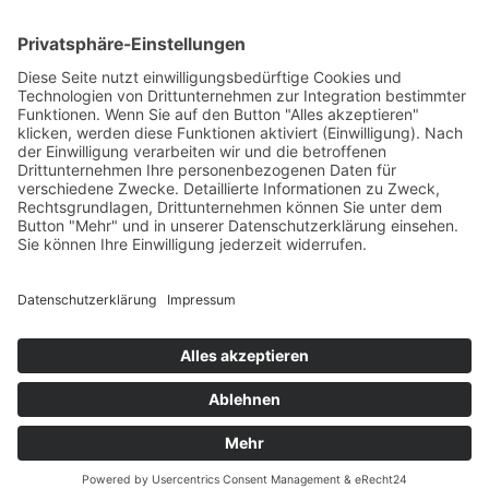
Ski Alpin
Sponsoren
Ski Nordisch
Selektionsrichtlinien
Winter-Highlights
Kontakt
Aktuelles
Verband
Impressum
Aktion Pro Ski
Datenschutz
Internationale Verbände
FESA
FIS
IBU