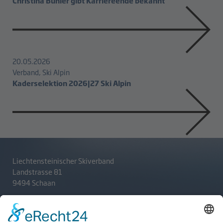
Christina Bühler gibt Karriereende bekannt
20.05.2026
Verband, Ski Alpin
Kaderselektion 2026|27 Ski Alpin
Liechtensteinischer Skiverband
Landstrasse 81
9494 Schaan
T
+423 233 36 30
admin@lsv.li