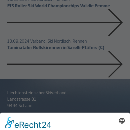
FIS Roller Ski World Championchips Val die Femme
13.09.2024
Verband, Ski Nordisch, Rennen
Taminataler Rollskirennen in Sarelli-Pfäfers (C)
Liechtensteinischer Skiverband
Landstrasse 81
9494 Schaan
T
+423 233 36 30
admin@lsv.li