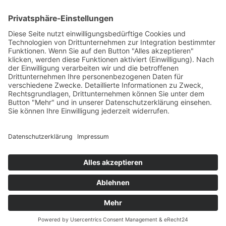
Ski Alpin
Sponsoren
Ski Nordisch
Selektionsrichtlinien
Winter-Highlights
Kontakt
Aktuelles
Verband
Impressum
Aktion Pro Ski
Datenschutz
Internationale Verbände
FESA
FIS
IBU