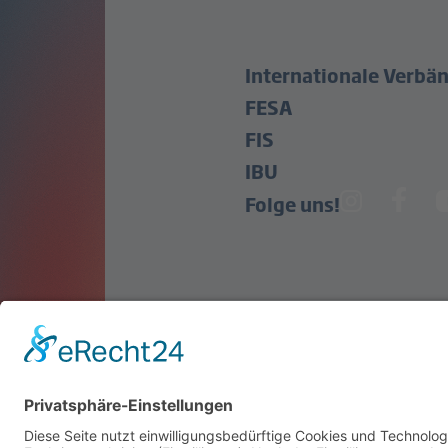
Internationale Verbä
FESA
FIS
IBU
Folge uns!