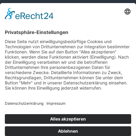
T
+423 233 36 30
admin@lsv.li
Ski Alpin
Sponsoren
Ski Nordisch
Selektionsrichtlinien
Winter-Highlights
Kontakt
Aktuelles
Verband
Impressum
Aktion Pro Ski
Datenschutz
Internationale Verbände
FESA
FIS
IBU