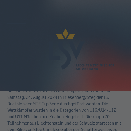
zurück
13. LSV Duathlon
24.08.2024
Bei Sonnenschein und heissen Temperaturen konnte am
Samstag, 24. August 2024 in Triesenberg/Steg der 13.
Duathlon der MTF Cup Serie durchgeführt werden. Die
Wettkämpfer wurden in die Kategorien von U16/U14/U12
und U11 Mädchen und Knaben eingeteilt. Die knapp 70
Teilnehmer aus Liechtenstein und der Schweiz starteten mit
dem Bike von Steg Gänglesee über den Schotterweg bis zur