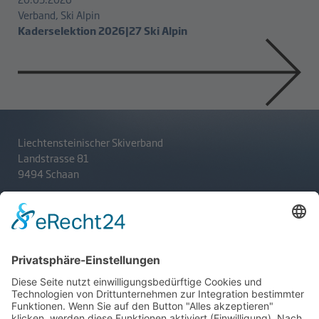
Verband, Ski Alpin
Kaderselektion 2026|27 Ski Alpin
Liechtensteinischer Skiverband
Landstrasse 81
9494 Schaan
T
+423 233 36 30
admin@lsv.li
Ski Alpin
Sponsoren
Ski Nordisch
Selektionsrichtlinien
Winter-Highlights
Kontakt
Aktuelles