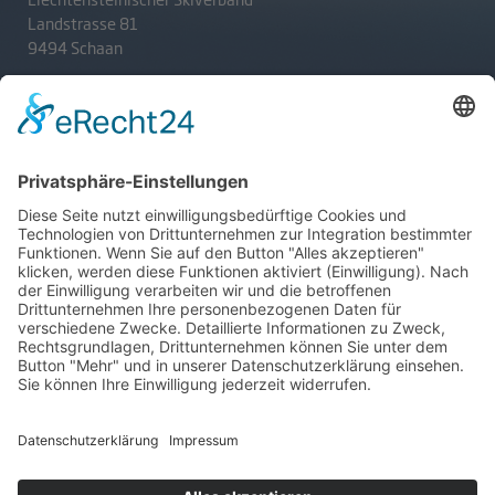
Landstrasse 81
9494 Schaan
T
+423 233 36 30
admin@lsv.li
Ski Alpin
Sponsoren
Ski Nordisch
Selektionsrichtlinien
Winter-Highlights
Kontakt
Aktuelles
Verband
Impressum
Aktion Pro Ski
Datenschutz
Internationale Verbände
FESA
FIS
IBU