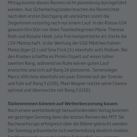
Mittag konnte dieses Rennen nicht planmässig durchgeführt
werden. Aus Sicherheitsgründen brachen die Rennrichter
nach dem ersten Durchgang ab und kürten somit die
SiegerInnen vorzeitig nach nur einem Lauf. In der Klasse U14
gewann Elin Dürr vor ihren Teamkolleginnen Marie-Therese
Roth und Rosalie Heeb. Julia Frei komplettierte als Vierte die
LSV-Mannschaft. In der Wertung der U16 Mädchen fuhren
Malea Jäger (2.) und Sina Frick (3.) ebenfalls aufs Podium. Bei
den Knaben schaffte es Pirmin Ospelt auf einen tollen
zweiten Rang, während Ian Ruhe keinen guten Lauf
erwischte und sich auf Rang 14 platzierte. Seriensieger
Marco Vith liess ebenfalls ein paar Zehntel auf der Strecke
und fuhr auf Rang 5 (U16). Mael Wagner nutzte seine Chance
optimal und überraschte mit Rang 2 (U16).
Slalomrennen können auf Wetterbesserung bauen
Nach einem wetterbedingt herausfordernden Vortag konnten
am gestrigen Sonntag dann die letzten Rennen des MTF Ski
Nachwuchscups erfolgreich über die Bühne gebracht werden.
Der Sonntag präsentierte sich wettermässig deutlich stabiler.
Am Morgen gab es noch leichten Schneefall, im weiteren