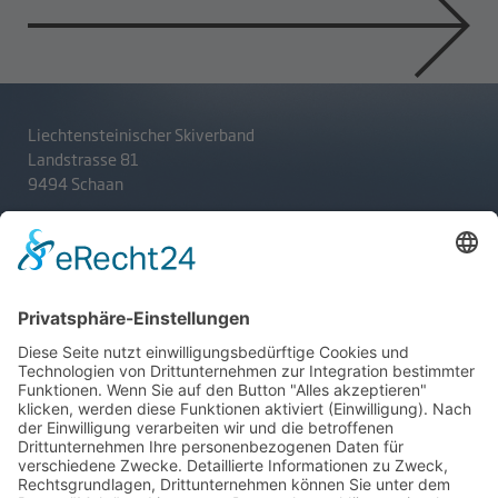
Liechtensteinischer Skiverband
Landstrasse 81
9494 Schaan
T
+423 233 36 30
admin@lsv.li
Ski Alpin
Sponsoren
Ski Nordisch
Selektionsrichtlinien
Winter-Highlights
Kontakt
Aktuelles
Verband
Impressum
Aktion Pro Ski
Datenschutz