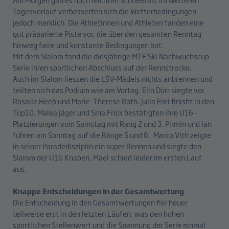
Tagesverlauf verbesserten sich die Wetterbedingungen
jedoch merklich. Die Athletinnen und Athleten fanden eine
gut präparierte Piste vor, die über den gesamten Renntag
hinweg faire und konstante Bedingungen bot.
Mit dem Slalom fand die diesjährige MTF Ski Nachwuchscup
Serie ihren sportlichen Abschluss auf der Rennstrecke.
Auch im Slalom liessen die LSV-Mädels nichts anbrennen und
teilten sich das Podium wie am Vortag. Elin Dürr siegte vor
Rosalie Heeb und Marie-Therese Roth. Julia Frei finisht in den
Top10. Malea Jäger und Sina Frick bestätigten ihre U16-
Platzierungen vom Samstag mit Rang 2 und 3. Pirmin und Ian
fuhren am Sonntag auf die Ränge 5 und 6. Marco Vith zeigte
in seiner Paradedisziplin ein super Rennen und siegte den
Slalom der U16 Knaben, Mael schied leider im ersten Lauf
aus.
Knappe Entscheidungen in der Gesamtwertung
Die Entscheidung in den Gesamtwertungen fiel heuer
teilweise erst in den letzten Läufen, was den hohen
sportlichen Stellenwert und die Spannung der Serie einmal