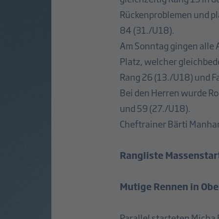
Rückenproblemen und plat
84 (31./U18).
Am Sonntag gingen alle 
Platz, welcher gleichbed
Rang 26 (13./U18) und F
Bei den Herren wurde Rob
und 59 (27./U18).
Cheftrainer Bärti Manhar
Rangliste Massenstar
Mutige Rennen in Obe
Parallel starteten Micha