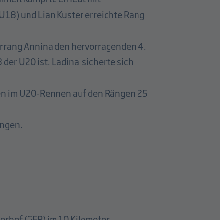
.U18) und Lian Kuster erreichte Rang
errang Annina den hervorragenden 4.
der U20 ist. Ladina sicherte sich
gten im U20-Rennen auf den Rängen 25
ungen.
berhof (GER) im 10 Kilometer