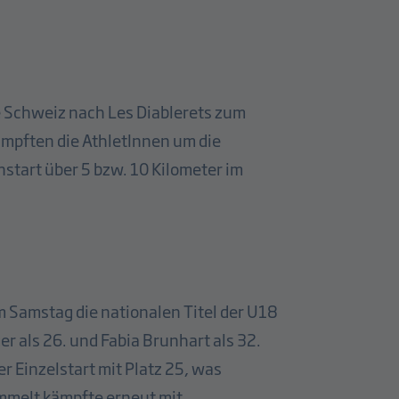
 Schweiz nach Les Diablerets zum
ämpften die AthletInnen um die
nstart über 5 bzw. 10 Kilometer im
m Samstag die nationalen Titel der U18
r als 26. und Fabia Brunhart als 32.
r Einzelstart mit Platz 25, was
ommelt kämpfte erneut mit