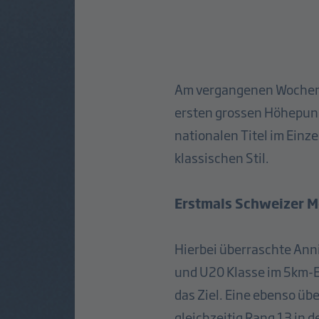
Am vergangenen Wochenen
ersten grossen Höhepunk
nationalen Titel im Einz
klassischen Stil.
Erstmals Schweizer M
Hierbei überraschte Anni
und U20 Klasse im 5km-Ei
das Ziel. Eine ebenso üb
gleichzeitig Rang 13 in