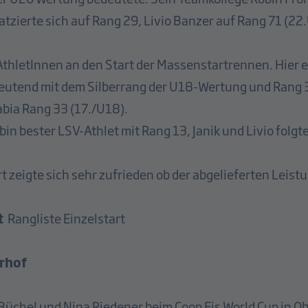
zierte sich auf Rang 29, Livio Banzer auf Rang 71 (22
AthletInnen an den Start der Massenstartrennen. Hier 
eutend mit dem Silberrang der U18-Wertung und Rang 3 
abia Rang 33 (17./U18).
in bester LSV-Athlet mit Rang 13, Janik und Livio fol
t zeigte sich sehr zufrieden ob der abgelieferten Leist
t
Rangliste Einzelstart
rhof
 Büchel und Nina Riedener beim Coop Fis World Cup in O