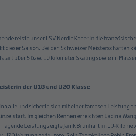
de reiste unser LSV Nordic Kader in die französische
t dieser Saison. Bei den Schweizer Meisterschaften k
elstart über 5 bzw. 10 Kilometer Skating sowie im Masse
eisterin der U18 und U20 Klasse
na alle und sicherte sich mit einer famosen Leistung a
nzelstart. Im gleichen Rennen erreichten Ladina Wange
erragende Leistung zeigte Janik Brunhart im 10-Kilomete
 der U20 Wertung bedeutete. Sein Teamkollege Robin Fr