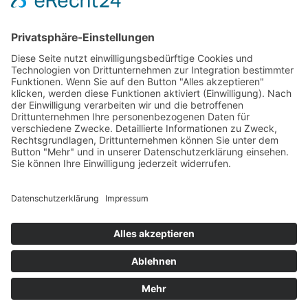
Ski Alpin
Sponsoren
Ski Nordisch
Selektionsrichtlinien
Winter-Highlights
Kontakt
Aktuelles
Verband
Impressum
Aktion Pro Ski
Datenschutz
Internationale Verbände
FESA
FIS
IBU