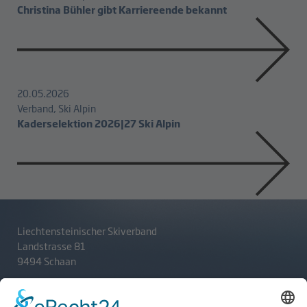
Christina Bühler gibt Karriereende bekannt
20.05.2026
Verband, Ski Alpin
Kaderselektion 2026|27 Ski Alpin
Liechtensteinischer Skiverband
Landstrasse 81
9494 Schaan
T
+423 233 36 30
admin@lsv.li