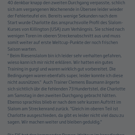
40 denkbar knapp den zweiten Durchgang verpasste, schlich
sich am vergangenen Wochenende in Übersee leider wieder
der Fehlerteufel ein. Bereits wenige Sekunden nach dem
Start wurde Charlotte das anspruchsvolle Profil des Slalom-
Kurses von Killington (USA) zum Verhängnis. Sie schied nach
wenigen Toren im oberen Streckenabschnitt aus und muss
somit weiter auf erste Weltcup-Punkte der noch frischen
Saison warten.
" Beim Riesenslalom bin ich leider sehr verhalten gefahren,
wieso kann ich mir nicht erklären. Wir hatten ein gutes
Training in gurgl und waren wirklich gut vorbereitet. Die
Bedingungen waren ebenfalls super, leider konnte ich diese
nicht ausnützen." Auch Trainer Clemens Baumann ärgerte
sich sichtlich übr die fehlenden 73 Hundertstel, die Charlotte
am Samstag in den zweiten Durchgang gebracht hätten.
Ebenso sprachlos blieb er nach dem sehr kurzen Auftritt im
Slalom am Streckenrand zurück. "Gleich im oberen Teil ist
Charlotte ausgeschieden, da gibt es leider nicht viel dazu zu
sagen. Wir machen weiter und bleiben geduldig."
Die FIS hat den kommenden Damen-Weltcup im kanadischen