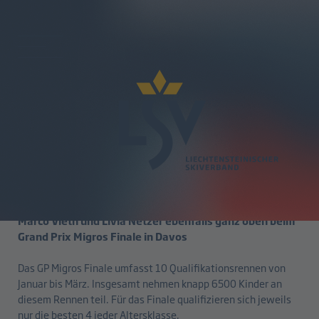
zurück
Doppelsieg für Elin Dürr
07.04.2025
Marco Vieth und Livia Netzer ebenfalls ganz oben beim
Grand Prix Migros Finale in Davos
Das GP Migros Finale umfasst 10 Qualifikationsrennen von
Januar bis März. Insgesamt nehmen knapp 6500 Kinder an
diesem Rennen teil. Für das Finale qualifizieren sich jeweils
nur die besten 4 jeder Altersklasse.