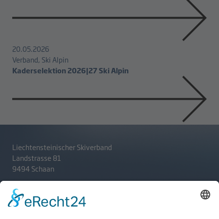
20.05.2026
Verband, Ski Alpin
Kaderselektion 2026|27 Ski Alpin
Liechtensteinischer Skiverband
Landstrasse 81
9494 Schaan
T
+423 233 36 30
admin@lsv.li