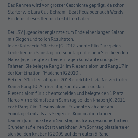
Das Rennen wird von grosser Geschichte geprägt, da schon
Starter wie Lara Gut-Behrami, Beat Feuz oder auch Wendy
Holdener dieses Rennen bestritten haben.
Der LSV Jugendkader glänzte zum Ende einer langen Saison
mit Siegen und tollen Resultaten.
In der Kategorie Mädchen JG. 2012 konnte Elin Dürr gleich
beide Rennen Samstag und Sonntag mit einem Sieg beenden.
Malea Jäger zeigte an beiden Tagen konstante und gute
Fahrten. Sie belegte Rang 14 im Riesenslalom und Rang 17 in
der Kombination. (Mädchen JG 2010).
Bei den Mädchen Jahrgang 2013 erreichte Livia Netzer in der
Kombi Rang 10. Am Sonntag konnte auch sie den
Riesenslalom für sich entscheiden und belegte den 1 Platz.
Marco Vith erkämpfte am Samstag bei den Knaben JG. 2011
noch Rang 7 im Riesenslalom. Er konnte sich aber am
Sonntag ebenfalls als Sieger der Kombination krönen.
Damian John musste am Samstag noch aus gesundheitlichen
Gründen auf einen Start verzichten. Am Sonntag platzierte er
sich bei den Knaben JG 2009 auf dem guten 6 Rang.