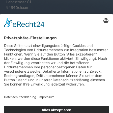
Landstrasse 81
9494 Schaan
T
+423 233 36 30
admin@lsv.li
Ski Alpin
Sponsoren
Ski Nordisch
Selektionsrichtlinien
Winter-Highlights
Kontakt
Aktuelles
Verband
Impressum
Aktion Pro Ski
Datenschutz
Internationale Verbände
FESA
FIS
IBU