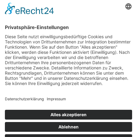
T
+423 233 36 30
admin@lsv.li
Ski Alpin
Sponsoren
Ski Nordisch
Selektionsrichtlinien
Winter-Highlights
Kontakt
Aktuelles
Verband
Impressum
Aktion Pro Ski
Datenschutz
Internationale Verbände
FESA
FIS
IBU