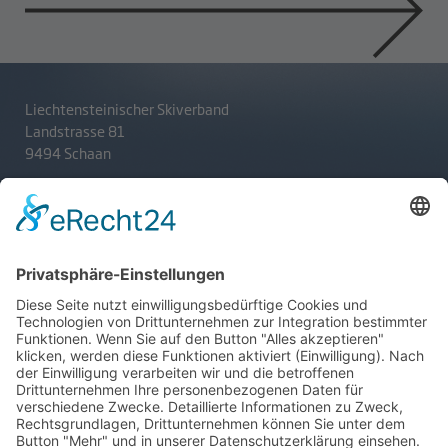
Liechtensteinischer Skiverband
Landstrasse 81
9494 Schaan
T
+423 233 36 30
admin@lsv.li
Ski Alpin
Sponsoren
Ski Nordisch
Selektionsrichtlinien
Winter-Highlights
Kontakt
Aktuelles
Verband
Impressum
Aktion Pro Ski
Datenschutz