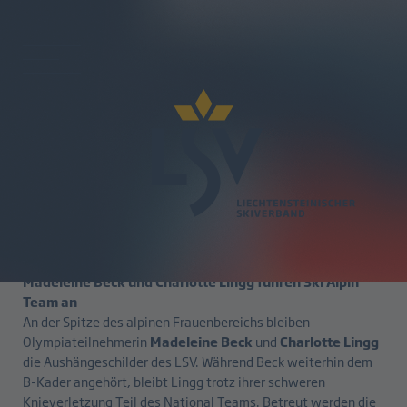
zurück
Kaderselektion 2026|27 Ski Alpin
20.05.2026
Madeleine Beck und Charlotte Lingg führen Ski Alpin
Team an
An der Spitze des alpinen Frauenbereichs bleiben
Olympiateilnehmerin
Madeleine Beck
und
Charlotte Lingg
die Aushängeschilder des LSV. Während Beck weiterhin dem
B-Kader angehört, bleibt Lingg trotz ihrer schweren
Knieverletzung Teil des National Teams. Betreut werden die