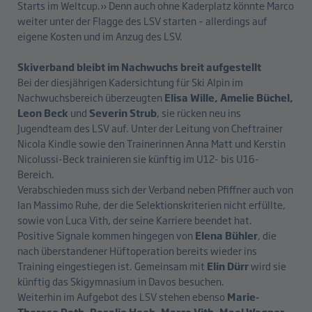
Starts im Weltcup.» Denn auch ohne Kaderplatz könnte Marco
weiter unter der Flagge des LSV starten – allerdings auf
eigene Kosten und im Anzug des LSV.
Skiverband bleibt im Nachwuchs breit aufgestellt
Bei der diesjährigen Kadersichtung für Ski Alpin im
Nachwuchsbereich überzeugten
Elisa Wille, Amelie Büchel,
Leon Beck
und
Severin Strub
, sie rücken neu ins
Jugendteam des LSV auf. Unter der Leitung von Cheftrainer
Nicola Kindle sowie den Trainerinnen Anna Matt und Kerstin
Nicolussi-Beck trainieren sie künftig im U12- bis U16-
Bereich.
Verabschieden muss sich der Verband neben Pfiffner auch von
Ian Massimo Ruhe, der die Selektionskriterien nicht erfüllte,
sowie von Luca Vith, der seine Karriere beendet hat.
Positive Signale kommen hingegen von
Elena Bühler
, die
nach überstandener Hüftoperation bereits wieder ins
Training eingestiegen ist. Gemeinsam mit
Elin Dürr
wird sie
künftig das Skigymnasium in Davos besuchen.
Weiterhin im Aufgebot des LSV stehen ebenso
Marie-
Therese Roth, Rosalie Heeb, Marco Vith, Mael Wagner,