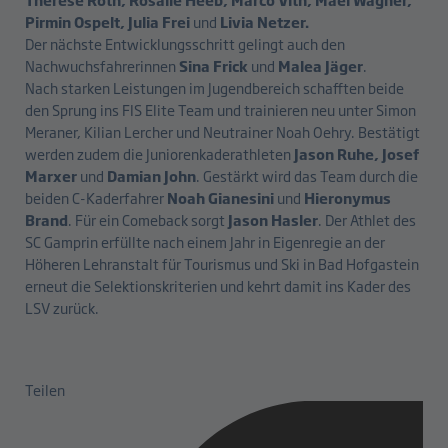
Pirmin Ospelt, Julia Frei
und
Livia Netzer.
Der nächste Entwicklungsschritt gelingt auch den
Nachwuchsfahrerinnen
Sina Frick
und
Malea Jäger
.
Nach starken Leistungen im Jugendbereich schafften beide
den Sprung ins FIS Elite Team und trainieren neu unter Simon
Meraner, Kilian Lercher und Neutrainer Noah Oehry. Bestätigt
werden zudem die Juniorenkaderathleten
Jason Ruhe, Josef
Marxer
und
Damian John
. Gestärkt wird das Team durch die
beiden C-Kaderfahrer
Noah Gianesini
und
Hieronymus
Brand
. Für ein Comeback sorgt
Jason Hasler
. Der Athlet des
SC Gamprin erfüllte nach einem Jahr in Eigenregie an der
Höheren Lehranstalt für Tourismus und Ski in Bad Hofgastein
erneut die Selektionskriterien und kehrt damit ins Kader des
LSV zurück.
Teilen