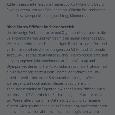
Athletinnen weiterhin vom Trainerduo Kurt Mayr und David
Pixner, unterstützt von Servicemann Wilhelm Breitenberger,
der sich schwerpunktmässig um Lingg kümmert.
Ohne Marco Pfiffner im Speedbereich
Der bisherige Weltcupstarter und Olympionike verpasste die
Selektionskriterien und fehlt somit im neuen Kader des LSV.
«Marco hat einfach nicht die nötigen Resultate geliefert und
verfehlte somit die Zielsetzungen von Athlet und Verband»
sagt LSV-Vizepräsident Marco Büchel. Marco fokussierte sich
im vergangenen Jahr zunehmend auf den Weltcup und
Olympia, wo der erhoffte Punkt jedoch ausblieb. Trotzdem ist
ein Karriereende derzeit kein Thema. der Athlet vom UWV
arbeitet weiterhin an der Saisonvorbereitung. «Wie es
weitergeht, ist noch unklar. Derzeit absolviere ich
Konditionstraining in Eigenregie», sagt Marco Pfiffner. Auch
seitens des LSV steht einer Fortsetzung der Karriere nicht
sim Wege, allerdings ohne Unterstützung und auf eigene
Kosten. «Ich glaube schon, dass Marco plant, weiterzufahren
und wenn er weiterfahren will, dann ermöglichen wir im