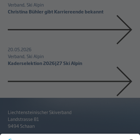
Verband, Ski Alpin
Christina Bühler gibt Karriereende bekannt
20.05.2026
Verband, Ski Alpin
Kaderselektion 2026|27 Ski Alpin
Liechtensteinischer Skiverband
Landstrasse 81
9494 Schaan
T
+423 233 36 30