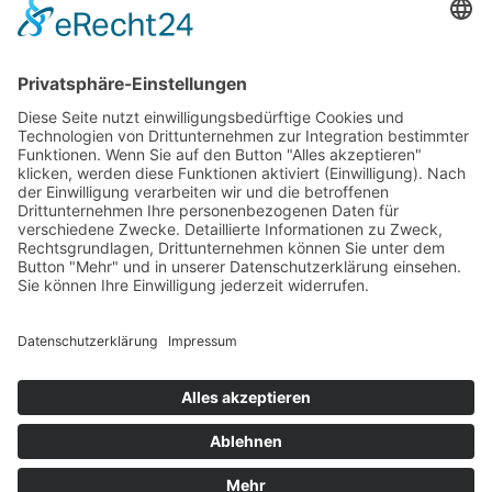
admin@lsv.li
Ski Alpin
Sponsoren
Ski Nordisch
Selektionsrichtlinien
Winter-Highlights
Kontakt
Aktuelles
Verband
Impressum
Aktion Pro Ski
Datenschutz
Internationale Verbände
FESA
FIS
IBU