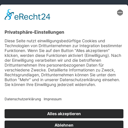
T
+423 233 36 30
admin@lsv.li
Ski Alpin
Sponsoren
Ski Nordisch
Selektionsrichtlinien
Winter-Highlights
Kontakt
Aktuelles
Verband
Impressum
Aktion Pro Ski
Datenschutz
Internationale Verbände
FESA
FIS
IBU