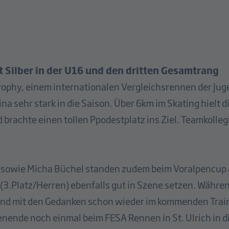
 Silber in der U16 und den dritten Gesamtrang
Trophy, einem internationalen Vergleichsrennen der Jug
 sehr stark in die Saison. Über 6km im Skating hielt di
brachte einen tollen Ppodestplatz ins Ziel. Teamkoll
t sowie Micha Büchel standen zudem beim Voralpencup a
(3.Platz/Herren) ebenfalls gut in Szene setzen. Während
nd mit den Gedanken schon wieder im kommenden Train
nende noch einmal beim FESA Rennen in St. Ulrich in d