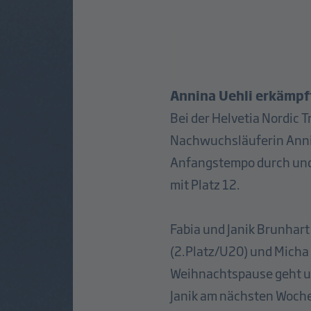
Annina Uehli erkämpft
Bei der Helvetia Nordic 
Nachwuchsläuferin Annina
Anfangstempo durch und 
mit Platz 12.
Fabia und Janik Brunhar
(2.Platz/U20) und Micha 
Weihnachtspause geht u
Janik am nächsten Woche