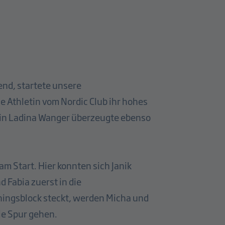
end, startete unsere
e Athletin vom Nordic Club ihr hohes
egin Ladina Wanger überzeugte ebenso
m Start. Hier konnten sich Janik
 Fabia zuerst in die
ingsblock steckt, werden Micha und
ie Spur gehen.