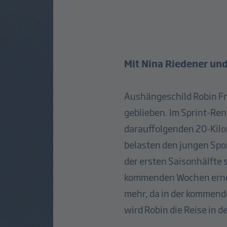
Mit Nina Riedener un
Aushängeschild Robin Fro
geblieben. Im Sprint-Renn
darauffolgenden 20-Kilo
belasten den jungen Spo
der ersten Saisonhälfte 
kommenden Wochen erneut
mehr, da in der kommend
wird Robin die Reise in