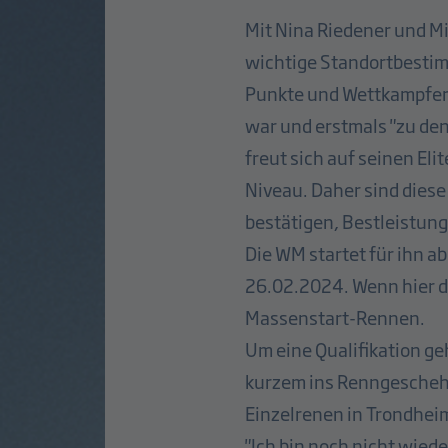
Mit Nina Riedener und M
wichtige Standortbestim
Punkte und Wettkampferf
war und erstmals "zu den
freut sich auf seinen El
Niveau. Daher sind diese
bestätigen, Bestleistun
Die WM startet für ihn a
26.02.2024. Wenn hier d
Massenstart-Rennen.
Um eine Qualifikation ge
kurzem ins Renngeschehe
Einzelrenen in Trondheim
"Ich bin noch nicht wied