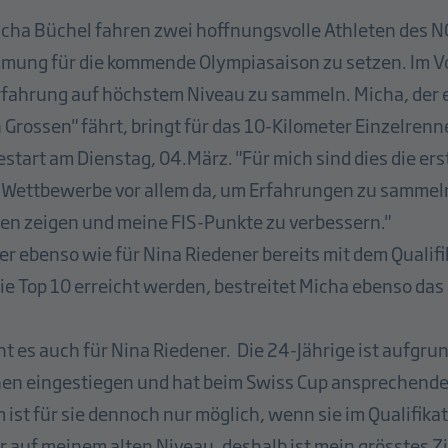
icha Büchel fahren zwei hoffnungsvolle Athleten des 
mung für die kommende Olympiasaison zu setzen. Im Vo
ahrung auf höchstem Niveau zu sammeln. Micha, der e
 Grossen" fährt, bringt für das 10-Kilometer Einzelren
itestart am Dienstag, 04.März. "Für mich sind dies die 
 Wettbewerbe vor allem da, um Erfahrungen zu sammeln. 
gen zeigen und meine FIS-Punkte zu verbessern."
ber ebenso wie für Nina Riedener bereits mit dem Qual
ie Top 10 erreicht werden, bestreitet Micha ebenso da
ht es auch für Nina Riedener. Die 24-Jährige ist aufgru
n eingestiegen und hat beim Swiss Cup ansprechende L
 ist für sie dennoch nur möglich, wenn sie im Qualifika
er auf meinem alten Niveau, deshalb ist mein grösstes Z