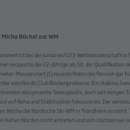
d Micha Büchel zur WM
mmelt ist bei der Junioren/U23-Weltmeisterschaft in S
en verpasste der 22-Jährige als 50. der Qualifikation de
meter-Massenstart (C) musste Robin das Rennen gar fr
rtler vom Nordic Club Rückenprobleme. Ein stabiles So
stimmten das gesamte Team positiv, doch seit einigen Ta
 auf Reha und Stabilisation fokussieren. Der verlet
en Woche die Nordische Ski-WM in Trondheim ansteht. T
 den Hohen Norden nicht antreten und sich stattdessen