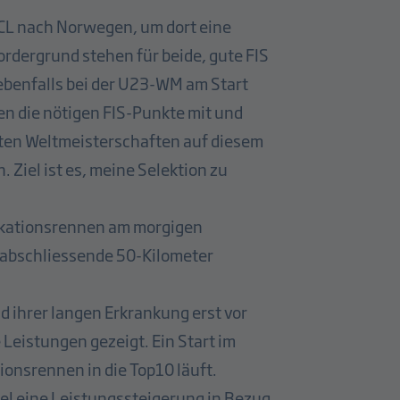
NCL nach Norwegen, um dort eine
rdergrund stehen für beide, gute FIS
benfalls bei der U23-WM am Start
nen die nötigen FIS-Punkte mit und
ersten Weltmeisterschaften auf diesem
Ziel ist es, meine Selektion zu
ifikationsrennen am morgigen
s abschliessende 50-Kilometer
nd ihrer langen Erkrankung erst vor
eistungen gezeigt. Ein Start im
tionsrennen in die Top10 läuft.
iel eine Leistungssteigerung in Bezug