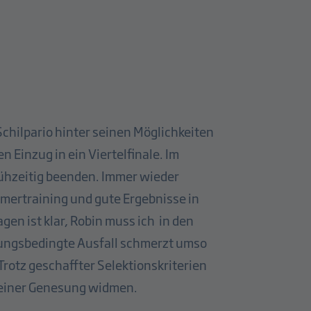
chilpario hinter seinen Möglichkeiten
n Einzug in ein Viertelfinale. Im
ühzeitig beenden. Immer wieder
mmertraining und gute Ergebnisse in
gen ist klar, Robin muss ich in den
zungsbedingte Ausfall schmerzt umso
rotz geschaffter Selektionskriterien
 seiner Genesung widmen.