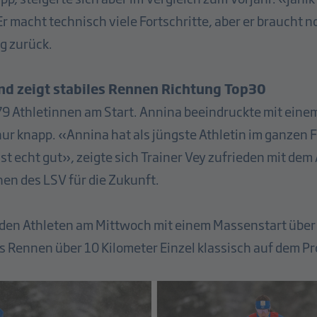
 macht technisch viele Fortschritte, aber er braucht no
ng zurück.
nd zeigt stabiles Rennen Richtung Top30
9 Athletinnen am Start. Annina beeindruckte mit einem
nur knapp. «Annina hat als jüngste Athletin im ganzen F
ist echt gut», zeigte sich Trainer Vey zufrieden mit de
hen des LSV für die Zukunft.
eiden Athleten am Mittwoch mit einem Massenstart über 
es Rennen über 10 Kilometer Einzel klassisch auf dem 