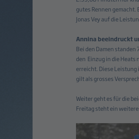
gutes Rennen gemacht. Er
Jonas Vey auf die Leistu
Annina beeindruckt u
Bei den Damen standen 7
den Einzug in die Heats 
erreicht. Diese Leistung 
gilt als grosses Versprec
Weiter geht es für die b
Freitag steht ein weiter