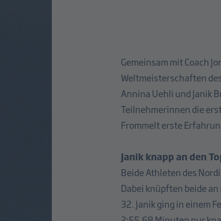
Gemeinsam mit Coach Jona
Weltmeisterschaften des
Annina Uehli und Janik B
Teilnehmerinnen die ers
Frommelt erste Erfahrun
Janik knapp an den T
Beide Athleten des Nordi
Dabei knüpften beide an
32. Janik ging in einem F
2:55,68 Minuten nur knapp