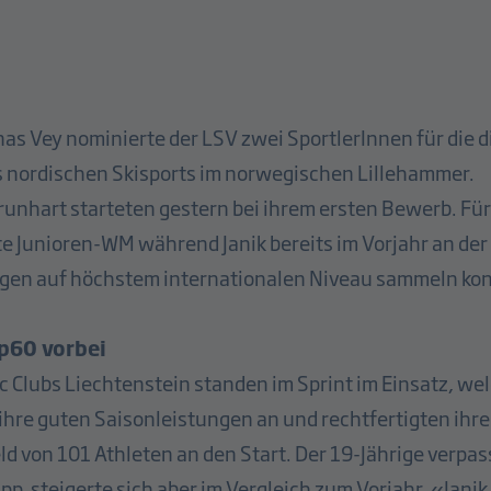
s Vey nominierte der LSV zwei SportlerInnen für die d
 nordischen Skisports im norwegischen Lillehammer.
runhart starteten gestern bei ihrem ersten Bewerb. Für 
te Junioren-WM während Janik bereits im Vorjahr an de
gen auf höchstem internationalen Niveau sammeln ko
op60 vorbei
c Clubs Liechtenstein standen im Sprint im Einsatz, wel
 ihre guten Saisonleistungen an und rechtfertigten ih
eld von 101 Athleten an den Start. Der 19-Jährige verpas
, steigerte sich aber im Vergleich zum Vorjahr. «Janik 