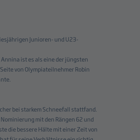
iesjährigen Junioren- und U23-
Annina ist es als eine der jüngsten
r Seite von Olympiateilnehmer Robin
nnte.
cher bei starkem Schneefall stattfand.
re Nominierung mit den Rängen 62 und
ste die bessere Hälte mit einer Zeit von
hat für seine Verhältnisse ein richtig