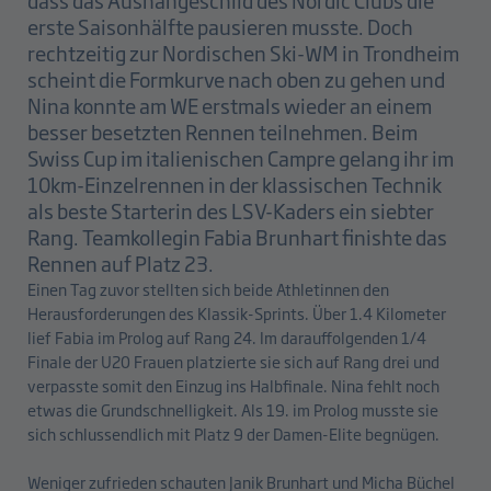
dass das Aushängeschild des Nordic Clubs die
erste Saisonhälfte pausieren musste. Doch
rechtzeitig zur Nordischen Ski-WM in Trondheim
scheint die Formkurve nach oben zu gehen und
Nina konnte am WE erstmals wieder an einem
besser besetzten Rennen teilnehmen. Beim
Swiss Cup im italienischen Campre gelang ihr im
10km-Einzelrennen in der klassischen Technik
als beste Starterin des LSV-Kaders ein siebter
Rang. Teamkollegin Fabia Brunhart finishte das
Rennen auf Platz 23.
Einen Tag zuvor stellten sich beide Athletinnen den
Herausforderungen des Klassik-Sprints. Über 1.4 Kilometer
lief Fabia im Prolog auf Rang 24. Im darauffolgenden 1/4
Finale der U20 Frauen platzierte sie sich auf Rang drei und
verpasste somit den Einzug ins Halbfinale. Nina fehlt noch
etwas die Grundschnelligkeit. Als 19. im Prolog musste sie
sich schlussendlich mit Platz 9 der Damen-Elite begnügen.
Weniger zufrieden schauten Janik Brunhart und Micha Büchel