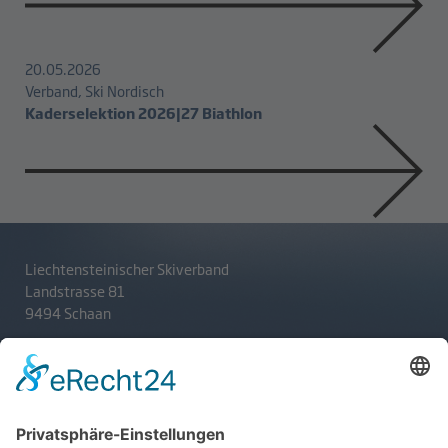
20.05.2026
Verband, Ski Nordisch
Kaderselektion 2026|27 Biathlon
Liechtensteinischer Skiverband
Landstrasse 81
9494 Schaan
T
+423 233 36 30
admin@lsv.li
Ski Alpin
Sponsoren