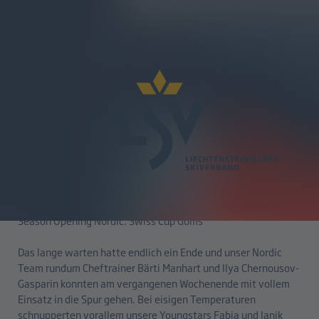
zurück
Swiss Cup Goms
03.12.2024
Season Opening Nordic: Swiss Cup Goms
Das lange warten hatte endlich ein Ende und unser Nordic
Team rundum Cheftrainer Bärti Manhart und Ilya Chernousov-
Gasparin konnten am vergangenen Wochenende mit vollem
Einsatz in die Spur gehen. Bei eisigen Temperaturen
schnupperten vorallem unsere Youngstars Fabia und Janik