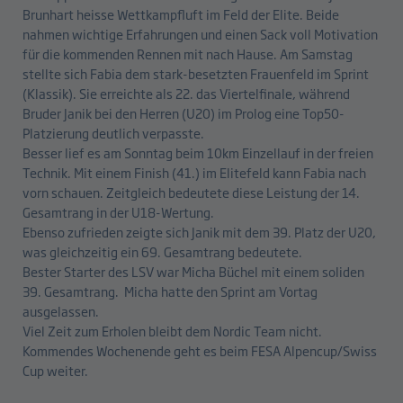
Brunhart heisse Wettkampfluft im Feld der Elite. Beide
nahmen wichtige Erfahrungen und einen Sack voll Motivation
für die kommenden Rennen mit nach Hause. Am Samstag
stellte sich Fabia dem stark-besetzten Frauenfeld im Sprint
(Klassik). Sie erreichte als 22. das Viertelfinale, während
Bruder Janik bei den Herren (U20) im Prolog eine Top50-
Platzierung deutlich verpasste.
Besser lief es am Sonntag beim 10km Einzellauf in der freien
Technik. Mit einem Finish (41.) im Elitefeld kann Fabia nach
vorn schauen. Zeitgleich bedeutete diese Leistung der 14.
Gesamtrang in der U18-Wertung.
Ebenso zufrieden zeigte sich Janik mit dem 39. Platz der U20,
was gleichzeitig ein 69. Gesamtrang bedeutete.
Bester Starter des LSV war Micha Büchel mit einem soliden
39. Gesamtrang. Micha hatte den Sprint am Vortag
ausgelassen.
Viel Zeit zum Erholen bleibt dem Nordic Team nicht.
Kommendes Wochenende geht es beim FESA Alpencup/Swiss
Cup weiter.