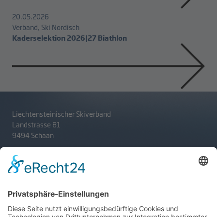
20.05.2026
Verband, Ski Nordisch
Kaderselektion 2026|27 Biathlon
Liechtensteinischer Skiverband
Landstrasse 81
9494 Schaan
T
+423 233 36 30
admin@lsv.li
Ski Alpin
Sponsoren
Ski Nordisch
Selektionsrichtlinien