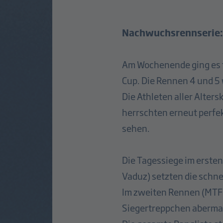
Nachwuchsrennserie:
Am Wochenende ging es 
Cup. Die Rennen 4 und 5
Die Athleten aller Alter
herrschten erneut perfe
sehen.
Die Tagessiege im erste
Vaduz) setzten die schne
Im zweiten Rennen (MTF 
Siegertreppchen aberma