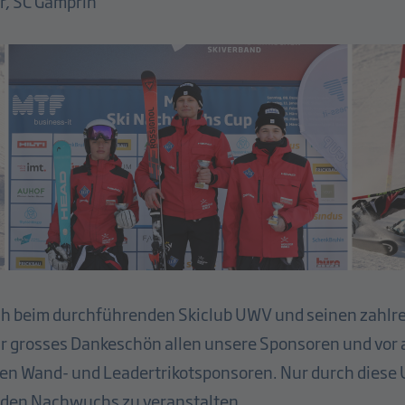
r, SC Gamprin
ch beim durchführenden Skiclub UWV und seinen zahlrei
ehr grosses Dankeschön allen unsere Sponsoren und vo
den Wand- und Leadertrikotsponsoren. Nur durch diese 
r den Nachwuchs zu veranstalten.