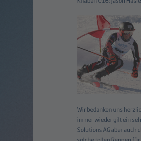
Knaben U16: Jason Hasle
Wir bedanken uns herzli
immer wieder gilt ein s
Solutions AG aber auch 
solche tollen Rennen fü