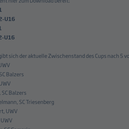
teht hier zum Download bereit:
1
2-U16
1
2-U16
bt sich der aktuelle Zwischenstand des Cups nach 5 vo
 UWV
 SC Balzers
, UWV
 SC Balzers
elmann, SC Triesenberg
rt, UWV
, UWV