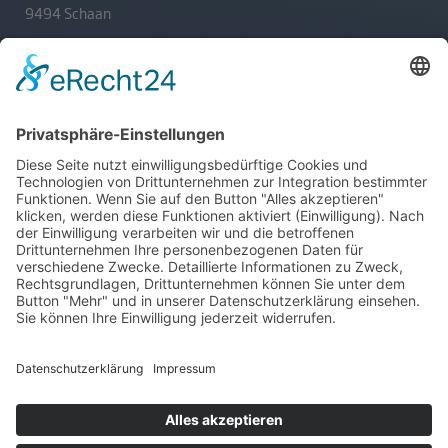
9494 Schaan
T
+423 233 36 30
admin@lsv.li
Ski Alpin
Sponsoren
Ski Nordisch
Selektionsrichtlinien
Winter-Highlights
Kontakt
Aktuelles
Verband
Impressum
Aktion Pro Ski
Datenschutz
Internationale Verbände
FESA
FIS
IBU