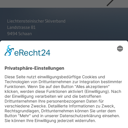
Liechtensteinischer Skiverband
Landstrasse 81
9494 Schaan
T
+423 233 36 30
admin@lsv.li
Ski Alpin
Sponsoren
Ski Nordisch
Selektionsrichtlinien
Winter-Highlights
Kontakt
Aktuelles
Verband
Impressum
Aktion Pro Ski
Datenschutz
Internationale Verbände