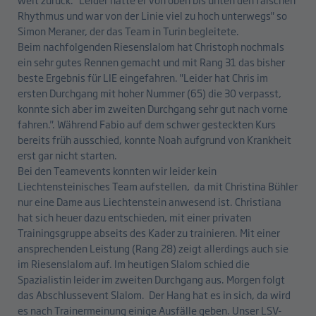
Rhythmus und war von der Linie viel zu hoch unterwegs" so
Simon Meraner, der das Team in Turin begleitete.
Beim nachfolgenden Riesenslalom hat Christoph nochmals
ein sehr gutes Rennen gemacht und mit Rang 31 das bisher
beste Ergebnis für LIE eingefahren. "Leider hat Chris im
ersten Durchgang mit hoher Nummer (65) die 30 verpasst,
konnte sich aber im zweiten Durchgang sehr gut nach vorne
fahren.". Während Fabio auf dem schwer gesteckten Kurs
bereits früh ausschied, konnte Noah aufgrund von Krankheit
erst gar nicht starten.
Bei den Teamevents konnten wir leider kein
Liechtensteinisches Team aufstellen, da mit Christina Bühler
nur eine Dame aus Liechtenstein anwesend ist. Christiana
hat sich heuer dazu entschieden, mit einer privaten
Trainingsgruppe abseits des Kader zu trainieren. Mit einer
ansprechenden Leistung (Rang 28) zeigt allerdings auch sie
im Riesenslalom auf. Im heutigen Slalom schied die
Spazialistin leider im zweiten Durchgang aus. Morgen folgt
das Abschlussevent Slalom. Der Hang hat es in sich, da wird
es nach Trainermeinung einige Ausfälle geben. Unser LSV-