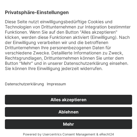
Ski Alpin
Sponsoren
Ski Nordisch
Selektionsrichtlinien
Winter-Highlights
Kontakt
Aktuelles
Verband
Impressum
Aktion Pro Ski
Datenschutz
Internationale Verbände
FESA
FIS
IBU