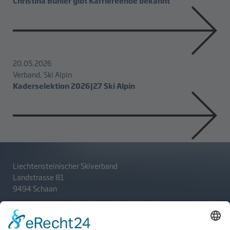
Christina Bühler gibt Karriereende bekannt
20.05.2026
Verband, Ski Alpin
Kaderselektion 2026|27 Ski Alpin
Liechtensteinischer Skiverband
Landstrasse 81
9494 Schaan
T
+423 233 36 30
admin@lsv.li