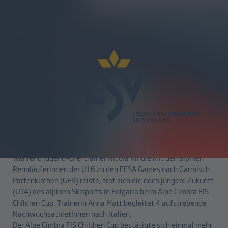
zurück
Alpe Cimbra FIS Children Cup
11.03.2026
Während Jugend-Cheftrainer Nicola Kindle mit den alpinen
RennläuferInnen der U16 zu den FESA Games nach Garmisch
Partenkirchen (GER) reiste, traf sich die noch jüngere Zukunft
(U14) des alpinen Skisports in Folgaria beim Alpe Cimbra FIS
Children Cup. Trainerin Anna Matt begleitet 4 aufstrebende
NachwuchsathletInnen nach Italien.
Der Alpe Cimbra FIS Children Cup bestätigte sich einmal mehr