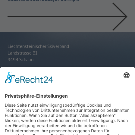
Liechtensteinischer Skiverband
Landstrasse 81
9494 Schaan
T
+423 233 36 30
admin@lsv.li
Ski Alpin
Sponsoren
Ski Nordisch
Selektionsrichtlinien
Winter-Highlights
Kontakt
Aktuelles
Verband
Impressum