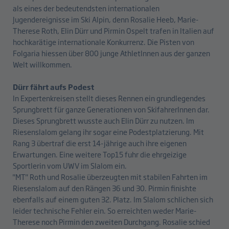
als eines der bedeutendsten internationalen
Jugendereignisse im Ski Alpin, denn Rosalie Heeb, Marie-
Therese Roth, Elin Dürr und Pirmin Ospelt trafen in Italien auf
hochkarätige internationale Konkurrenz. Die Pisten von
Folgaria hiessen über 800 junge AthletInnen aus der ganzen
Welt willkommen.
Dürr fährt aufs Podest
In Expertenkreisen stellt dieses Rennen ein grundlegendes
Sprungbrett für ganze Generationen von SkifahrerInnen dar.
Dieses Sprungbrett wusste auch Elin Dürr zu nutzen. Im
Riesenslalom gelang ihr sogar eine Podestplatzierung. Mit
Rang 3 übertraf die erst 14-jährige auch ihre eigenen
Erwartungen. Eine weitere Top15 fuhr die ehrgeizige
Sportlerin vom UWV im Slalom ein.
"MT" Roth und Rosalie überzeugten mit stabilen Fahrten im
Riesenslalom auf den Rängen 36 und 30. Pirmin finishte
ebenfalls auf einem guten 32. Platz. Im Slalom schlichen sich
leider technische Fehler ein. So erreichten weder Marie-
Therese noch Pirmin den zweiten Durchgang. Rosalie schied